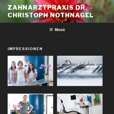
Zum
ZAHNARZTPRAXIS DR.
Inhalt
CHRISTOPH NOTHNAGEL
springen
Menü
IMPRESSIONEN