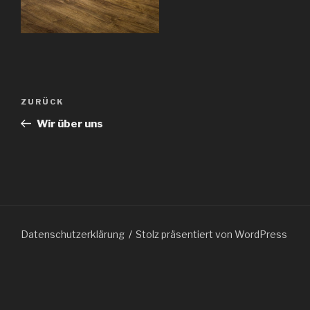
Beitragsnavigation
Vorheriger
ZURÜCK
Beitrag
Wir über uns
Datenschutzerklärung
Stolz präsentiert von WordPress