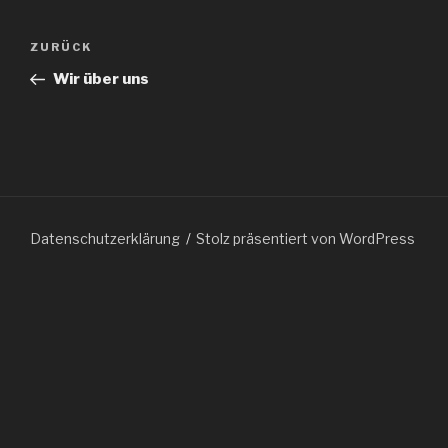
Beitragsnavigation
Vorheriger
ZURÜCK
Beitrag
Wir über uns
Datenschutzerklärung
Stolz präsentiert von WordPress